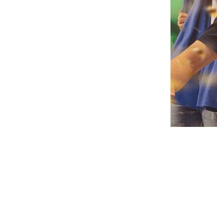
écouvrez nos
évènemen