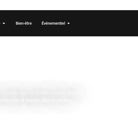
 2026/2027 sont en ligne !
e
Bien-être
Événementiel
e de
tifs et
ls
e voyages autour d’évènements sportifs
e monde et réalise pour vous des