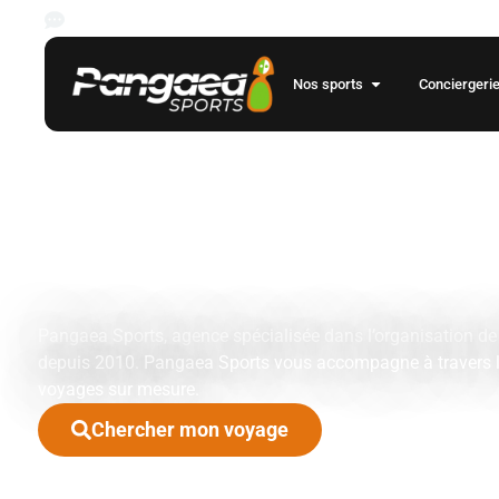
Les rencontres des championnats de foot européens pour la saison
Nos sports
Conciergeri
Votre agenc
voyages spor
événementie
Pangaea Sports, agence spécialisée dans l’organisation d
depuis 2010. Pangaea Sports vous accompagne à travers l
voyages sur mesure.
Chercher mon voyage