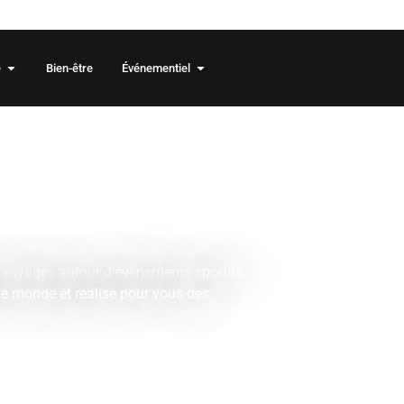
 2026/2027 sont en ligne !
e
Bien-être
Événementiel
e de
tifs et
ls
e voyages autour d’évènements sportifs
e monde et réalise pour vous des