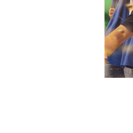
écouvrez nos
évènemen