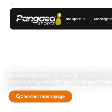
Les rencontres des championnats de foot européens pour la saison
Nos sports
Conciergeri
Votre agenc
voyages spor
événementie
Pangaea Sports, agence spécialisée dans l’organisation d
depuis 2010. Pangaea Sports vous accompagne à travers l
voyages sur mesure.
Chercher mon voyage