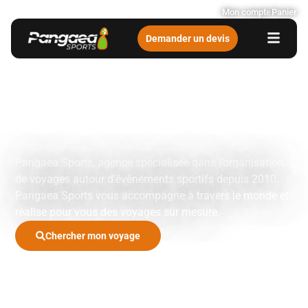
Mon compte
Panier
Demander un devis
Votre agence de
voyages sportifs
et événementiels
Pangaea Sports, agence spécialisée dans l’organisation
de voyages autour d’évènements sportifs depuis 2010.
Pangaea Sports vous accompagne à travers le monde et
réalise pour vous des voyages sur mesure.
Chercher mon voyage