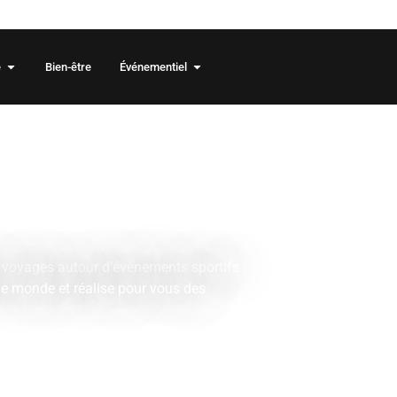
 2026/2027 sont en ligne !
e
Bien-être
Événementiel
e de
tifs et
ls
e voyages autour d’évènements sportifs
e monde et réalise pour vous des