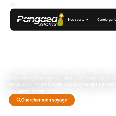
Les rencontres des championnats de foot européens pour la saison
Nos sports
Conciergeri
Votre agenc
voyages spor
événementie
Pangaea Sports, agence spécialisée dans l’organisation d
depuis 2010. Pangaea Sports vous accompagne à travers l
voyages sur mesure.
Chercher mon voyage