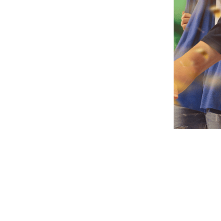
écouvrez nos
évènemen