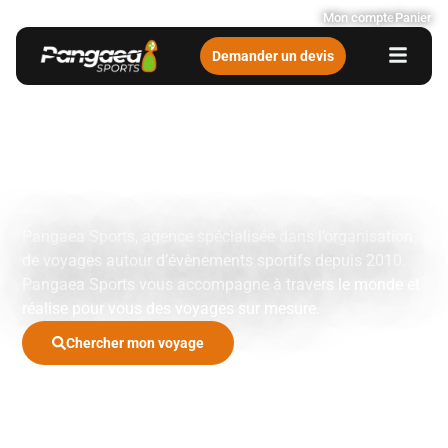
Mon compte
Panier
Demander un devis
Votre agence de
voyages sportifs
et événementiels
Pangaea Sports, agence spécialisée dans l’organisation
de voyages autour d’évènements sportifs depuis 2010.
Pangaea Sports vous accompagne à travers le monde et
réalise pour vous des voyages sur mesure.
Chercher mon voyage