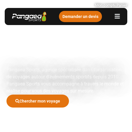
Mon compte
Panier
Demander un devis
Votre agence de
voyages sportifs
et événementiels
Pangaea Sports, agence spécialisée dans l’organisation
de voyages autour d’évènements sportifs depuis 2010.
Pangaea Sports vous accompagne à travers le monde et
réalise pour vous des voyages sur mesure.
Chercher mon voyage