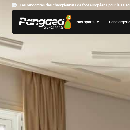
Les rencontres des championnats de foot européens pour la saison
Nos sports
Conciergeri