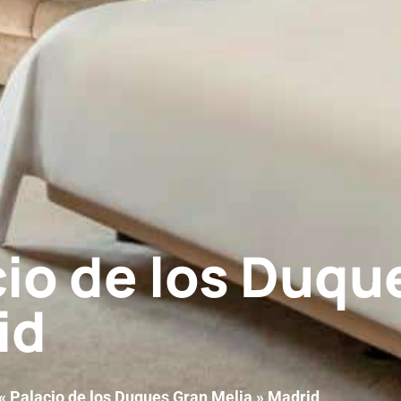
cio de los Duqu
id
 « Palacio de los Duques Gran Melia » Madrid