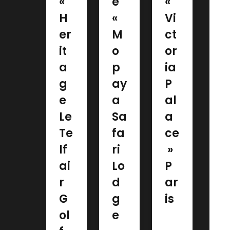
«
e
«
H
«
Vi
er
M
ct
it
o
or
a
p
ia
g
ay
P
e
a
al
Le
Sa
a
Te
fa
ce
lf
ri
»
ai
Lo
P
r
d
ar
G
g
is
ol
e