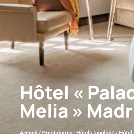
Hôtel « Pala
Melia » Madr
Accueil
/
Prestataires : Hôtels (anglais)
/ Hôtel