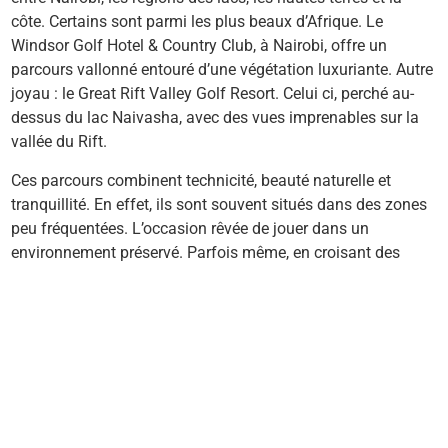
côte. Certains sont parmi les plus beaux d’Afrique. Le
Windsor Golf Hotel & Country Club, à Nairobi, offre un
parcours vallonné entouré d’une végétation luxuriante. Autre
joyau : le Great Rift Valley Golf Resort. Celui ci, perché au-
dessus du lac Naivasha, avec des vues imprenables sur la
vallée du Rift.
Ces parcours combinent technicité, beauté naturelle et
tranquillité. En effet, ils sont souvent situés dans des zones
peu fréquentées. L’occasion rêvée de jouer dans un
environnement préservé. Parfois même, en croisant des
zèbres ou des antilopes depuis le green.
Des hébergements de
charme entre luxe discret et
immersion africaine
Au Kenya, l’hébergement fait partie intégrante de
l’expérience. Vous pouvez séjourner soit dans des lodges