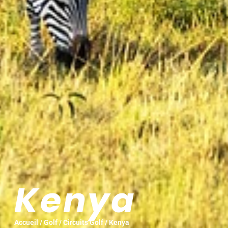
Kenya
Accueil
/
Golf
/
Circuits Golf
/ Kenya