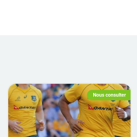
Australie
Accueil
/
Rugby
/
Séjours Découvertes
/ Austral
Nous consulter