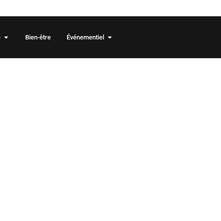
 2026/2027 sont en ligne !
e
Bien-être
Événementiel