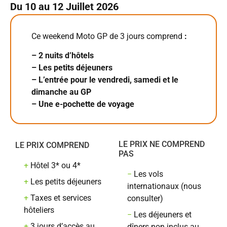
Du 10 au 12 Juillet 2026
Ce weekend Moto GP de 3 jours comprend
:
– 2 nuits d’hôtels
– Les petits déjeuners
– L’entrée pour le vendredi, samedi et le
dimanche au GP
– Une e-pochette de voyage
LE PRIX NE COMPREND
LE PRIX COMPREND
PAS
+
Hôtel 3* ou 4*
−
Les vols
+
Les petits déjeuners
internationaux (nous
+
Taxes et services
consulter)
hôteliers
−
​Les déjeuners et
+
3 jours d’accès au
dîners non inclus au