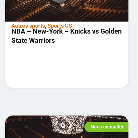
Autres sports
,
Sports US
NBA – New-York – Knicks vs Golden
State Warriors
Nous consulter