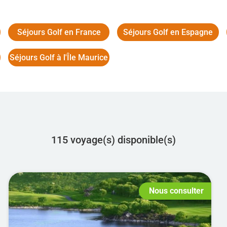
Séjours Golf en France
Séjours Golf en Espagne
Séjours Golf à l'Île Maurice
115 voyage(s) disponible(s)
Nous consulter