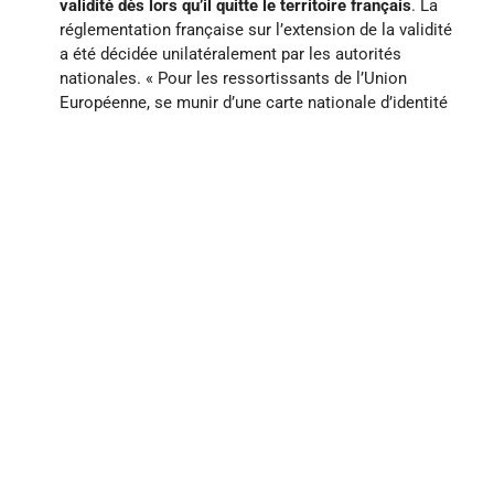
validité dès lors qu’il quitte le territoire français
. La
réglementation française sur l’extension de la validité
a été décidée unilatéralement par les autorités
nationales. « Pour les ressortissants de l’Union
Européenne, se munir d’une carte nationale d’identité
ou d’un passeport en cours de validité. Les cartes
nationales d’identité délivrées entre le 1er janvier
2004 et le 31 décembre 2013 seront encore valables 5
ans après la date de fin de validité indiquée au verso,
mais aucune modification matérielle de la carte
plastifiée n’en attestera. En conséquence, de façon à
éviter tout désagrément pendant votre voyage, il vous
est fortement recommandé de privilégier l’utilisation
d’un passeport valide à une CNI portant une date de
fin de validité dépassée, même si elle est considérée
par les autorités françaises comme étant toujours en
cours de validité. »
Pour les mineurs, aucune confusion possible : la