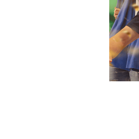
écouvrez nos
évènemen