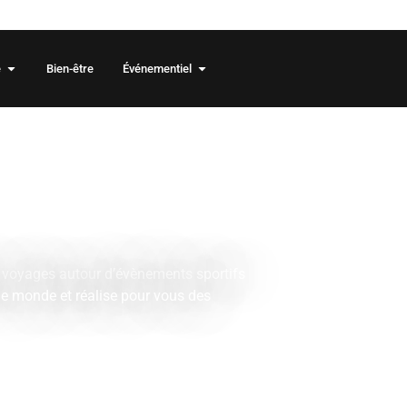
 2026/2027 sont en ligne !
e
Bien-être
Événementiel
e de
tifs et
ls
e voyages autour d’évènements sportifs
e monde et réalise pour vous des