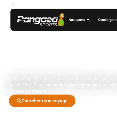
Les rencontres des championnats de foot européens pour la saison
Nos sports
Conciergeri
Votre agenc
voyages spor
événementie
Pangaea Sports, agence spécialisée dans l’organisation d
depuis 2010. Pangaea Sports vous accompagne à travers l
voyages sur mesure.
Chercher mon voyage