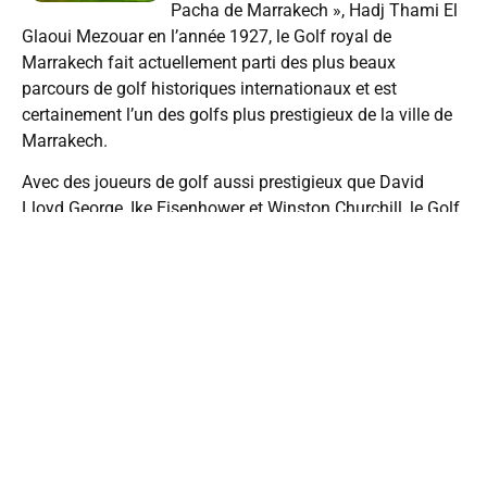
Pacha de Marrakech », Hadj Thami El
Glaoui Mezouar en l’année 1927, le Golf royal de
Marrakech fait actuellement parti des plus beaux
parcours de golf historiques internationaux et est
certainement l’un des golfs plus prestigieux de la ville de
Marrakech.
Avec des joueurs de golf aussi prestigieux que David
Lloyd George, Ike Eisenhower et Winston Churchill, le Golf
royal de Marrakech permet à tous les golfeurs du monde
entier de « jouer un parcours historique et de légende ».
Ce magnifique parcours de légende, peuplé de plus de 15
000 arbres différents (palmiers, oranger, eucalyptus, pins
…) offre une promenade inoubliable dans un parc d’une
beauté exceptionnelle qui s’ajoute au plaisir du jeu.
Non loin du centre ville de Marrakech et idéalement situé
face au golf Amelkis, au pied du haut Atlas, ce parcours
de golf unique de 27 trous se compose d’un parcours de