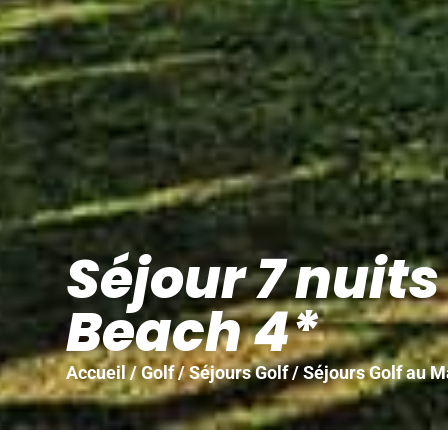
Séjour 7 nuits
Beach 4*
Accueil
/
Golf
/
Séjours Golf
/
Séjours Golf au M