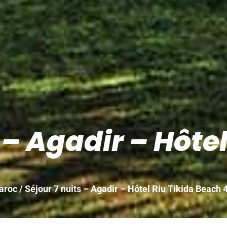
 – Agadir – Hôtel
aroc
/ Séjour 7 nuits – Agadir – Hôtel Riu Tikida Beach 