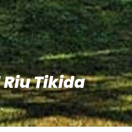
 Riu Tikida
4*