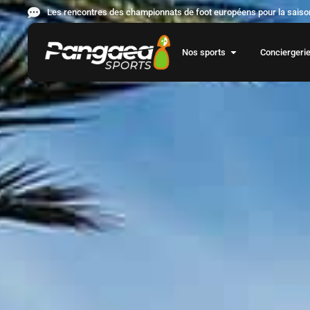
Les rencontres des championnats de foot européens pour la saison
Nos sports
Conciergeri