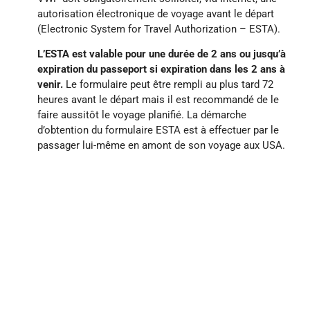
autorisation électronique de voyage avant le départ
(Electronic System for Travel Authorization – ESTA).
L’ESTA est valable pour une durée de 2 ans ou jusqu’à
expiration du passeport si expiration dans les 2 ans à
venir.
Le formulaire peut être rempli au plus tard 72
heures avant le départ mais il est recommandé de le
faire aussitôt le voyage planifié. La démarche
d’obtention du formulaire ESTA est à effectuer par le
passager lui-même en amont de son voyage aux USA.
Dans la plupart des cas, les agents de sécurité
intérieure donneront leur accord en ligne presque
immédiatement en renvoyant la mention «
autorisation approuvée ».
L’information communiquée par le client est validée
par rapport à son passeport et n’a pas de rapport avec
son billet.
A partir du 30 Septembre 2025, les voyageurs doivent
s’acquitter d’un montant fixé à 40$ par les autorités