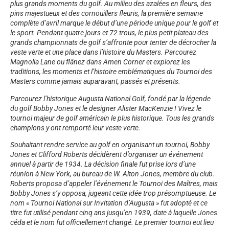
plus grands moments du golf. Au milieu des azalées en fleurs, des
pins majestueux et des cornouillers fleuris, la première semaine
complète d’avril marque le début d’une période unique pour le golf et
le sport. Pendant quatre jours et 72 trous, le plus petit plateau des
grands championnats de golf s’affronte pour tenter de décrocher la
veste verte et une place dans l’histoire du Masters. Parcourez
Magnolia Lane ou flânez dans Amen Corner et explorez les
traditions, les moments et l’histoire emblématiques du Tournoi des
Masters comme jamais auparavant, passés et présents.
Parcourez l’historique Augusta National Golf, fondé par la légende
du golf Bobby Jones et le designer Alister MacKenzie ! Vivez le
tournoi majeur de golf américain le plus historique. Tous les grands
champions y ont remporté leur veste verte.
Souhaitant rendre service au golf en organisant un tournoi, Bobby
Jones et Clifford Roberts décidèrent d’organiser un événement
annuel à partir de 1934. La décision finale fut prise lors d’une
réunion à New York, au bureau de W. Alton Jones, membre du club.
Roberts proposa d’appeler l’événement le Tournoi des Maîtres, mais
Bobby Jones s’y opposa, jugeant cette idée trop présomptueuse. Le
nom « Tournoi National sur Invitation d’Augusta » fut adopté et ce
titre fut utilisé pendant cinq ans jusqu’en 1939, date à laquelle Jones
céda et le nom fut officiellement changé. Le premier tournoi eut lieu