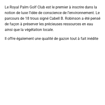
Le Royal Palm Golf Club est le premier à inscrire dans la
notion de luxe l’idée de conscience de l’environnement. Le
parcours de 18 trous signé Cabell B. Robinson a été pensé
de façon à préserver les précieuses ressources en eau
ainsi que la végétation locale.
Il offre également une qualité de gazon tout à fait inédite
tant sur les fairways que sur les greens, ainsi qu’un
practice doté d’équipements novateurs en matière
d’analyse technique.
La qualité Royal Palm, c’est aussi l’engagement d’un
entretien irréprochable réalisé par un personnel qualifié.
ROYAL GOLF
MARRAKECH
Parcours Old
Course : 18 trous
// Par 72 // 5 937