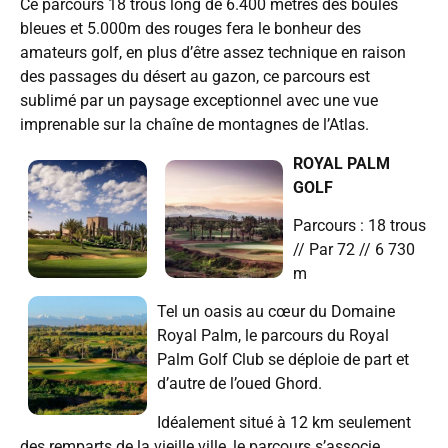
Ce parcours 18 trous long de 6.400 mètres des boules
bleues et 5.000m des rouges fera le bonheur des
amateurs golf, en plus d’être assez technique en raison
des passages du désert au gazon, ce parcours est
sublimé par un paysage exceptionnel avec une vue
imprenable sur la chaîne de montagnes de l’Atlas.
ROYAL PALM
GOLF
Parcours : 18 trous
// Par 72 // 6 730
m
Tel un oasis au cœur du Domaine
Royal Palm, le parcours du Royal
Palm Golf Club se déploie de part et
d’autre de l’oued Ghord.
Idéalement situé à 12 km seulement
des remparts de la vieille ville, le parcours s’associe