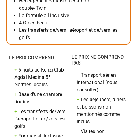
Hébergement 5 nuits en chambre
double/Twin
La formule all inclusive
4 Green Fees
Les transferts de/vers l’aéroport et de/vers les
golfs
LE PRIX NE COMPREND
LE PRIX COMPREND
PAS
+
5 nuits au Kenzi Club
−
Transport aérien
Agdal Medina 5*
international (nous
Normes locales
consulter)
+
Base d’une chambre
−
Les déjeuners, dîners
double
et boissons non
+
Les transferts de/vers
mentionnés comme
l’aéroport et de/vers les
inclus
golfs
−
Visites non
+
Formule all inclusive