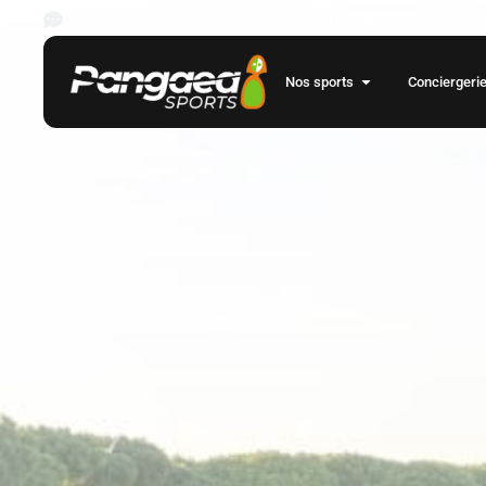
Les rencontres des championnats de foot européens pour la saison
Nos sports
Conciergeri