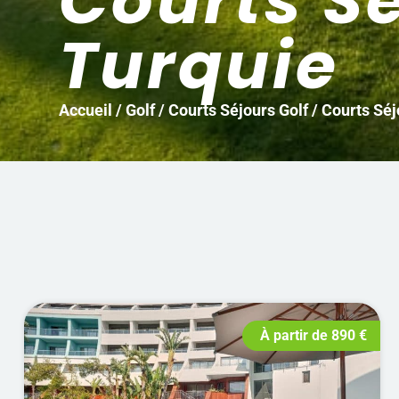
Courts Sé
Turquie
Accueil
/
Golf
/
Courts Séjours Golf
/ Courts Séj
À partir de
890
€