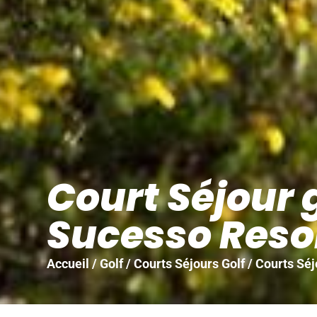
Court Séjour 
Sucesso Resor
Accueil
/
Golf
/
Courts Séjours Golf
/
Courts Séj