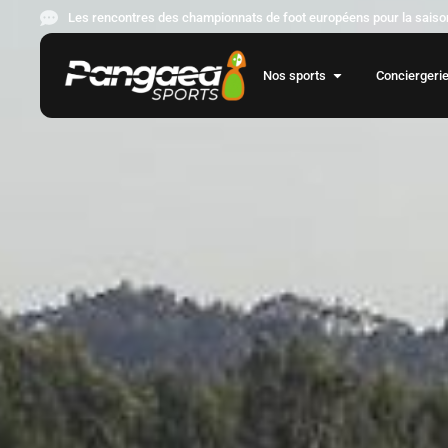
Les rencontres des championnats de foot européens pour la saison
Nos sports
Conciergeri