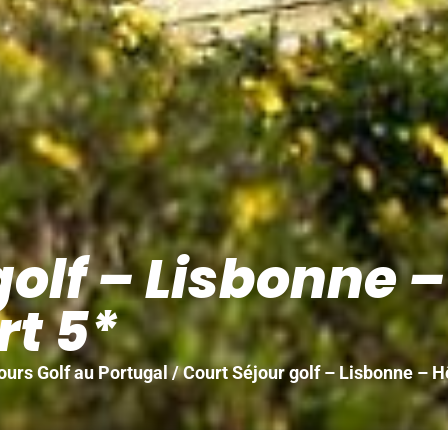
golf – Lisbonne 
t 5*
ours Golf au Portugal
/ Court Séjour golf – Lisbonne – 