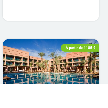
À partir de
1185
€
Golf
Séjour 7 nuits – Marrakech –