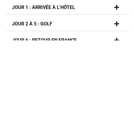
JOUR 1 : ARRIVÉE À L'HÔTEL
JOUR 2 À 5 : GOLF
JOUR 6 : RETOUR EN FRANCE
À noter :
Vous souhaitez que Pangaea Sports organise votre transport
international ou réserve des prestations complémentaires, faites
une demande de devis.
FICHE TECHNIQUE
FORMALITES ADMINISTRATIVES
FORMALITES