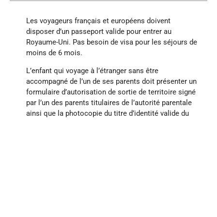
Les voyageurs français et européens doivent
disposer d’un passeport valide pour entrer au
Royaume-Uni. Pas besoin de visa pour les séjours de
moins de 6 mois.
L’enfant qui voyage à l’étranger sans être
accompagné de l’un de ses parents doit présenter un
formulaire d’autorisation de sortie de territoire signé
par l’un des parents titulaires de l’autorité parentale
ainsi que la photocopie du titre d’identité valide du
parent signataire.
Tous les visiteurs européens (enfant inclus), doivent
disposer d’une ETA (Electronic Travel Autorisation)
pour se rendre au Royaume-Uni ou le traverser.
L’ETA coûte 20 livres sterling. Elle est valable deux
ans ou jusqu’à l’expiration du passeport du titulaire,
pour plusieurs entrées au Royaume-Uni et des
séjours d’une durée maximale de six mois par
voyage. La demande doit être faite via l’application «