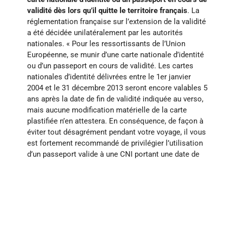
validité dès lors qu’il quitte le territoire français
. La
réglementation française sur l’extension de la validité
a été décidée unilatéralement par les autorités
nationales. « Pour les ressortissants de l’Union
Européenne, se munir d’une carte nationale d’identité
ou d’un passeport en cours de validité. Les cartes
nationales d’identité délivrées entre le 1er janvier
2004 et le 31 décembre 2013 seront encore valables 5
ans après la date de fin de validité indiquée au verso,
mais aucune modification matérielle de la carte
plastifiée n’en attestera. En conséquence, de façon à
éviter tout désagrément pendant votre voyage, il vous
est fortement recommandé de privilégier l’utilisation
d’un passeport valide à une CNI portant une date de
fin de validité dépassée, même si elle est considérée
par les autorités françaises comme étant toujours en
cours de validité. »
Pour les mineurs, aucune confusion possible : la
réforme ne s’applique pas : leur carte d’identité reste