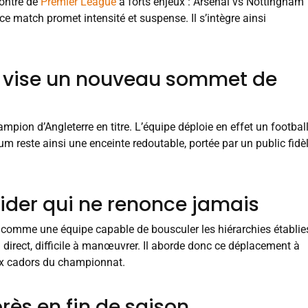
contre de
Premier League
à forts enjeux : Arsenal vs Nottingham
e match promet intensité et suspense. Il s’intègre ainsi
e, vise un nouveau sommet de
mpion d’Angleterre en titre. L’équipe déploie en effet un footbal
dium reste ainsi une enceinte redoutable, portée par un public fidè
ider qui ne renonce jamais
 comme une équipe capable de bousculer les hiérarchies établie
eu direct, difficile à manœuvrer. Il aborde donc ce déplacement à
aux cadors du championnat.
rès en fin de saison