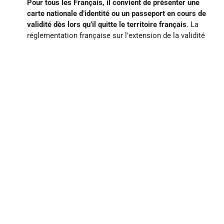
Pour tous les Français, il convient de présenter une
carte nationale d’identité ou un passeport en cours de
validité dès lors qu’il quitte le territoire français
. La
réglementation française sur l’extension de la validité
a été décidée unilatéralement par les autorités
nationales. « Pour les ressortissants de l’Union
Européenne, se munir d’une carte nationale d’identité
ou d’un passeport en cours de validité. Les cartes
nationales d’identité délivrées entre le 1er janvier
2004 et le 31 décembre 2013 seront encore valables 5
ans après la date de fin de validité indiquée au verso,
mais aucune modification matérielle de la carte
plastifiée n’en attestera. En conséquence, de façon à
éviter tout désagrément pendant votre voyage, il vous
est fortement recommandé de privilégier l’utilisation
d’un passeport valide à une CNI portant une date de
fin de validité dépassée, même si elle est considérée
par les autorités françaises comme étant toujours en
cours de validité. »
Pour les mineurs, aucune confusion possible : la